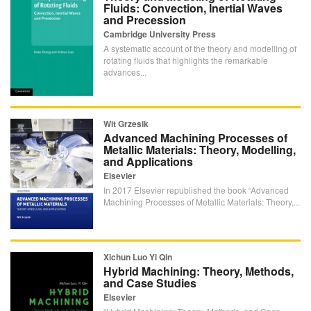
Fluids: Convection, Inertial Waves
and Precession
Cambridge University Press
A systematic account of the theory and modelling of
rotating fluids that highlights the remarkable
advances...
Wit Grzesik
Advanced Machining Processes of
Metallic Materials: Theory, Modelling,
and Applications
Elsevier
In 2017 Elsevier republished the book “Advanced
Machining Processes of Metallic Materials: Theory,...
Xichun Luo Yi Qin
Hybrid Machining: Theory, Methods,
and Case Studies
Elsevier