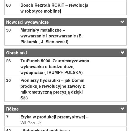
60
Bosch Rexroth ROKIT – rewolucja
w robotyce mobilnej
Nowości wydawnicze
50
Materiały metaliczne –
wytwarzanie i przetwarzanie (B.
Piekarski, J. Sieniawski)
Obrabiarki
26
TruPunch 5000. Zautomatyzowana
wykrawarka o bardzo dużej
wydajności (TRUMPF POLSKA)
30
Pionierzy hydrauliki – jak Domin
produkuje rewolucyjne zawory z
mikrometryczną precyzją dzięki
S33
Różne
7
Etyka w produkcji przemysłowej
-
Wit Grzesik
42
„Robotyka od podstaw z