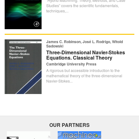
“Hybrid Machining: Theory, Methods, and Case
Studies” covers the scientific fundamentals,
techniques,...
James C. Robinson, José L. Rodrigo, Witold
Sadowski
Three-Dimensional Navier-Stokes
Equations. Classical Theory
Cambridge University Press
A rigorous but accessible introduction to the
mathematical theory of the three-dimensional
Navier-Stokes...
OUR PARTNERS