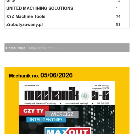
UFS
13
UNITED MACHINING SOLUTIONS
1
XYZ Machine Tools
24
Zrobotyzowany.pl
61
›
Home Page
Maj-Czerwiec 2026
05/06/2026
Mechanik no.