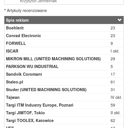
Krzysztof Jemielniak
*
Artykuły recenzowane
Spis reklam
Boehlerit
23
Conrad Electronic
23
FORWELL
9
ISCAR
I okł.
MIKRON MILL (UNITED MACHINING SOLUTIONS)
29
PARKSON WU INDUSTRIAL
5
Sandvik Coromant
17
Staleo.pl
61
Studer (UNITED MACHINING SOLUTIONS)
31
Tajwan
IV okł.
Targi ITM Industry Europe, Poznań
59
Targi JIMTOF, Tokio
II okł.
Targi TOOLEX, Katowice
62