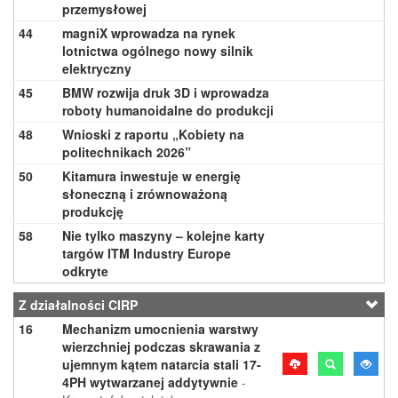
przemysłowej
44
magniX wprowadza na rynek
lotnictwa ogólnego nowy silnik
elektryczny
45
BMW rozwija druk 3D i wprowadza
roboty humanoidalne do produkcji
48
Wnioski z raportu „Kobiety na
politechnikach 2026”
50
Kitamura inwestuje w energię
słoneczną i zrównoważoną
produkcję
58
Nie tylko maszyny – kolejne karty
targów ITM Industry Europe
odkryte
Z działalności CIRP
16
Mechanizm umocnienia warstwy
wierzchniej podczas skrawania z
ujemnym kątem natarcia stali 17-
4PH wytwarzanej addytywnie
-