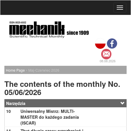
Toggl
naviga
08.08.2026
›
Home Page
Maj-Czerwiec 2026
The contents of the monthly No.
05/06/2026
Narzędzia
10
Uniwersalny Mistrz: MULTI-
MASTER do każdego zadania
(ISCAR)
14
Zbyt długie czasy przezbrojeń i